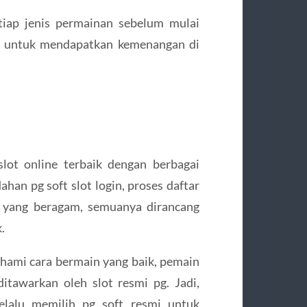
tiap jenis permainan sebelum mulai
ng untuk mendapatkan kemenangan di
lot online terbaik dengan berbagai
han pg soft slot login, proses daftar
n yang beragam, semuanya dirancang
.
hami cara bermain yang baik, pemain
tawarkan oleh slot resmi pg. Jadi,
elalu memilih pg soft resmi untuk