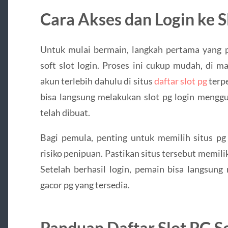
Cara Akses dan Login ke S
Untuk mulai bermain, langkah pertama yang p
soft slot login. Proses ini cukup mudah, di 
akun terlebih dahulu di situs
daftar slot pg
terpe
bisa langsung melakukan slot pg login meng
telah dibuat.
Bagi pemula, penting untuk memilih situs pg 
risiko penipuan. Pastikan situs tersebut memilik
Setelah berhasil login, pemain bisa langsung
gacor pg yang tersedia.
Panduan Daftar Slot PG S