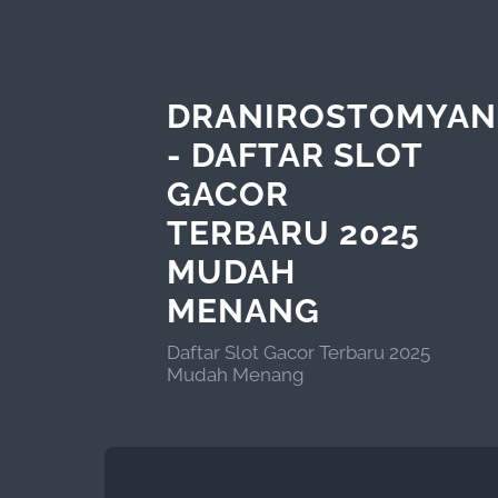
DRANIROSTOMYAN
- DAFTAR SLOT
GACOR
TERBARU 2025
MUDAH
MENANG
Daftar Slot Gacor Terbaru 2025
Mudah Menang