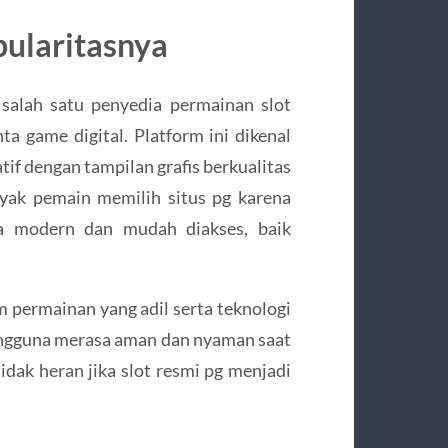
ularitasnya
salah satu penyedia permainan slot
ta game digital. Platform ini dikenal
if dengan tampilan grafis berkualitas
anyak pemain memilih situs pg karena
a modern dan mudah diakses, baik
em permainan yang adil serta teknologi
pengguna merasa aman dan nyaman saat
idak heran jika slot resmi pg menjadi