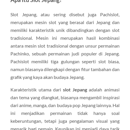
Slot Jepang, atau sering disebut juga Pachislot,
merupakan mesin slot yang berasal dari Jepang dan
memiliki karakteristik unik dibandingkan dengan slot
tradisional. Mesin ini merupakan hasil kombinasi
antara mesin slot tradisional dengan unsur permainan
Pachinko, sebuah permainan judi populer di Jepang.
Pachislot memiliki tiga gulungan seperti slot biasa,
namun biasanya dilengkapi dengan fitur tambahan dan
grafik yang kaya akan budaya Jepang.
Karakteristik utama dari
slot Jepang
adalah animasi
dan tema yang diangkat, biasanya mengambil inspirasi
dari anime, manga, dan budaya pop Jepang lainnya. Hal
ini menjadikan permainan tidak hanya soal
keberuntungan, tetapi juga pengalaman visual yang
menarik bagi pemain. Keunikan ini menjadi daya tarik