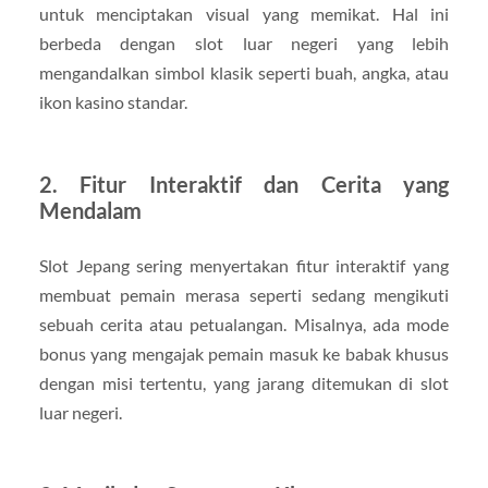
untuk menciptakan visual yang memikat. Hal ini
berbeda dengan slot luar negeri yang lebih
mengandalkan simbol klasik seperti buah, angka, atau
ikon kasino standar.
2. Fitur Interaktif dan Cerita yang
Mendalam
Slot Jepang sering menyertakan fitur interaktif yang
membuat pemain merasa seperti sedang mengikuti
sebuah cerita atau petualangan. Misalnya, ada mode
bonus yang mengajak pemain masuk ke babak khusus
dengan misi tertentu, yang jarang ditemukan di slot
luar negeri.