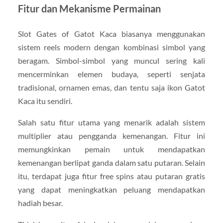
Fitur dan Mekanisme Permainan
Slot Gates of Gatot Kaca biasanya menggunakan
sistem reels modern dengan kombinasi simbol yang
beragam. Simbol-simbol yang muncul sering kali
mencerminkan elemen budaya, seperti senjata
tradisional, ornamen emas, dan tentu saja ikon Gatot
Kaca itu sendiri.
Salah satu fitur utama yang menarik adalah sistem
multiplier atau pengganda kemenangan. Fitur ini
memungkinkan pemain untuk mendapatkan
kemenangan berlipat ganda dalam satu putaran. Selain
itu, terdapat juga fitur free spins atau putaran gratis
yang dapat meningkatkan peluang mendapatkan
hadiah besar.