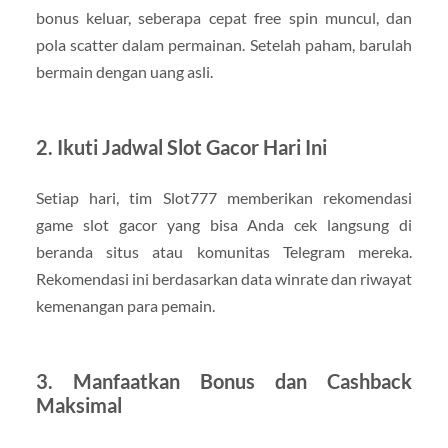
bonus keluar, seberapa cepat free spin muncul, dan
pola scatter dalam permainan. Setelah paham, barulah
bermain dengan uang asli.
2.
Ikuti Jadwal Slot Gacor Hari Ini
Setiap hari, tim Slot777 memberikan rekomendasi
game slot gacor yang bisa Anda cek langsung di
beranda situs atau komunitas Telegram mereka.
Rekomendasi ini berdasarkan data winrate dan riwayat
kemenangan para pemain.
3.
Manfaatkan Bonus dan Cashback
Maksimal