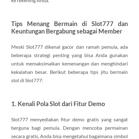
ke rekening Anda.
Tips Menang Bermain di Slot777 dan
Keuntungan Bergabung sebagai Member
Meski Slot777 dikenal gacor dan ramah pemula, ada
beberapa strategi penting yang bisa Anda gunakan
untuk memaksimalkan kemenangan dan menghindari
kekalahan besar. Berikut beberapa tips jitu bermain
slot di Slot777:
1.
Kenali Pola Slot dari Fitur Demo
Slot777 menyediakan fitur demo gratis yang sangat
berguna bagi pemula. Dengan mencoba permainan
secara gratis, Anda bisa mengetahui bagaimana simbol