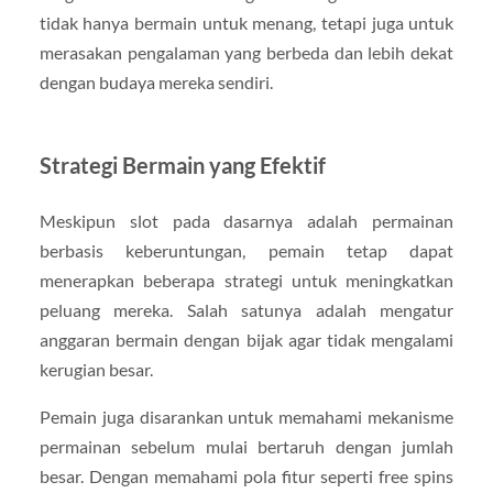
tidak hanya bermain untuk menang, tetapi juga untuk
merasakan pengalaman yang berbeda dan lebih dekat
dengan budaya mereka sendiri.
Strategi Bermain yang Efektif
Meskipun slot pada dasarnya adalah permainan
berbasis keberuntungan, pemain tetap dapat
menerapkan beberapa strategi untuk meningkatkan
peluang mereka. Salah satunya adalah mengatur
anggaran bermain dengan bijak agar tidak mengalami
kerugian besar.
Pemain juga disarankan untuk memahami mekanisme
permainan sebelum mulai bertaruh dengan jumlah
besar. Dengan memahami pola fitur seperti free spins