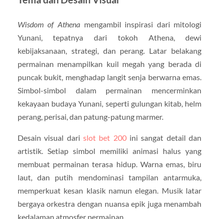
Wisdom of Athena
mengambil inspirasi dari mitologi
Yunani, tepatnya dari tokoh Athena, dewi
kebijaksanaan, strategi, dan perang. Latar belakang
permainan menampilkan kuil megah yang berada di
puncak bukit, menghadap langit senja berwarna emas.
Simbol-simbol dalam permainan mencerminkan
kekayaan budaya Yunani, seperti gulungan kitab, helm
perang, perisai, dan patung-patung marmer.
Desain visual dari
slot bet 200
ini sangat detail dan
artistik. Setiap simbol memiliki animasi halus yang
membuat permainan terasa hidup. Warna emas, biru
laut, dan putih mendominasi tampilan antarmuka,
memperkuat kesan klasik namun elegan. Musik latar
bergaya orkestra dengan nuansa epik juga menambah
kedalaman atmosfer permainan.