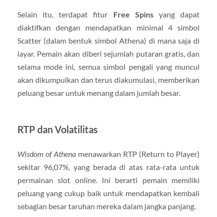
Selain itu, terdapat fitur
Free Spins
yang dapat
diaktifkan dengan mendapatkan minimal 4 simbol
Scatter (dalam bentuk simbol Athena) di mana saja di
layar. Pemain akan diberi sejumlah putaran gratis, dan
selama mode ini, semua simbol pengali yang muncul
akan dikumpulkan dan terus diakumulasi, memberikan
peluang besar untuk menang dalam jumlah besar.
RTP dan Volatilitas
Wisdom of Athena
menawarkan RTP (Return to Player)
sekitar 96,07%, yang berada di atas rata-rata untuk
permainan slot online. Ini berarti pemain memiliki
peluang yang cukup baik untuk mendapatkan kembali
sebagian besar taruhan mereka dalam jangka panjang.