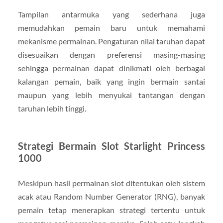
Tampilan antarmuka yang sederhana juga
memudahkan pemain baru untuk memahami
mekanisme permainan. Pengaturan nilai taruhan dapat
disesuaikan dengan preferensi masing-masing
sehingga permainan dapat dinikmati oleh berbagai
kalangan pemain, baik yang ingin bermain santai
maupun yang lebih menyukai tantangan dengan
taruhan lebih tinggi.
Strategi Bermain Slot Starlight Princess
1000
Meskipun hasil permainan slot ditentukan oleh sistem
acak atau Random Number Generator (RNG), banyak
pemain tetap menerapkan strategi tertentu untuk