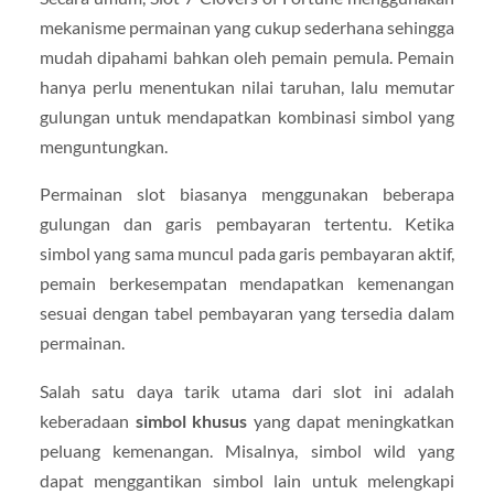
mekanisme permainan yang cukup sederhana sehingga
mudah dipahami bahkan oleh pemain pemula. Pemain
hanya perlu menentukan nilai taruhan, lalu memutar
gulungan untuk mendapatkan kombinasi simbol yang
menguntungkan.
Permainan slot biasanya menggunakan beberapa
gulungan dan garis pembayaran tertentu. Ketika
simbol yang sama muncul pada garis pembayaran aktif,
pemain berkesempatan mendapatkan kemenangan
sesuai dengan tabel pembayaran yang tersedia dalam
permainan.
Salah satu daya tarik utama dari slot ini adalah
keberadaan
simbol khusus
yang dapat meningkatkan
peluang kemenangan. Misalnya, simbol wild yang
dapat menggantikan simbol lain untuk melengkapi