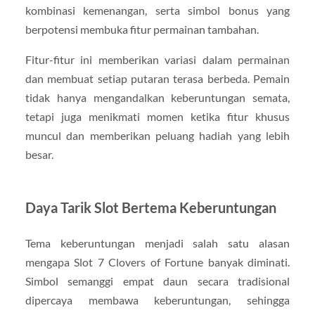
kombinasi kemenangan, serta simbol bonus yang
berpotensi membuka fitur permainan tambahan.
Fitur-fitur ini memberikan variasi dalam permainan
dan membuat setiap putaran terasa berbeda. Pemain
tidak hanya mengandalkan keberuntungan semata,
tetapi juga menikmati momen ketika fitur khusus
muncul dan memberikan peluang hadiah yang lebih
besar.
Daya Tarik Slot Bertema Keberuntungan
Tema keberuntungan menjadi salah satu alasan
mengapa Slot 7 Clovers of Fortune banyak diminati.
Simbol semanggi empat daun secara tradisional
dipercaya membawa keberuntungan, sehingga