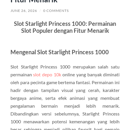
JUNE 26, 2026
/
0 COMMENTS
Slot Starlight Princess 1000: Permainan
Slot Populer dengan Fitur Menarik
Mengenal Slot Starlight Princess 1000
Slot Starlight Princess 1000 merupakan salah satu
permainan
slot depo 10k
online yang banyak diminati
oleh para pecinta game bertema fantasi. Permainan ini
hadir dengan tampilan visual yang cerah, karakter
bergaya anime, serta efek animasi yang membuat
pengalaman bermain menjadi lebih menarik.
Dibandingkan versi sebelumnya, Starlight Princess
1000 menawarkan potensi kemenangan yang lebih
besar sehingga menjadi pilihan favorit bagi pemain