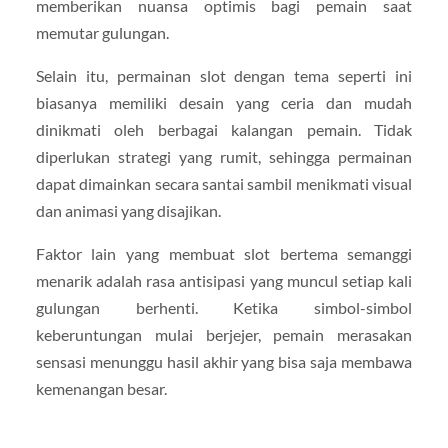
memberikan nuansa optimis bagi pemain saat
memutar gulungan.
Selain itu, permainan slot dengan tema seperti ini
biasanya memiliki desain yang ceria dan mudah
dinikmati oleh berbagai kalangan pemain. Tidak
diperlukan strategi yang rumit, sehingga permainan
dapat dimainkan secara santai sambil menikmati visual
dan animasi yang disajikan.
Faktor lain yang membuat slot bertema semanggi
menarik adalah rasa antisipasi yang muncul setiap kali
gulungan berhenti. Ketika simbol-simbol
keberuntungan mulai berjejer, pemain merasakan
sensasi menunggu hasil akhir yang bisa saja membawa
kemenangan besar.