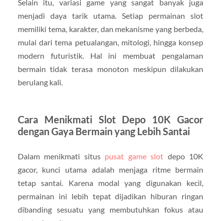
Selain itu, variasi game yang sangat banyak juga
menjadi daya tarik utama. Setiap permainan slot
memiliki tema, karakter, dan mekanisme yang berbeda,
mulai dari tema petualangan, mitologi, hingga konsep
modern futuristik. Hal ini membuat pengalaman
bermain tidak terasa monoton meskipun dilakukan
berulang kali.
Cara Menikmati Slot Depo 10K Gacor
dengan Gaya Bermain yang Lebih Santai
Dalam menikmati situs
pusat game slot
depo 10K
gacor, kunci utama adalah menjaga ritme bermain
tetap santai. Karena modal yang digunakan kecil,
permainan ini lebih tepat dijadikan hiburan ringan
dibanding sesuatu yang membutuhkan fokus atau