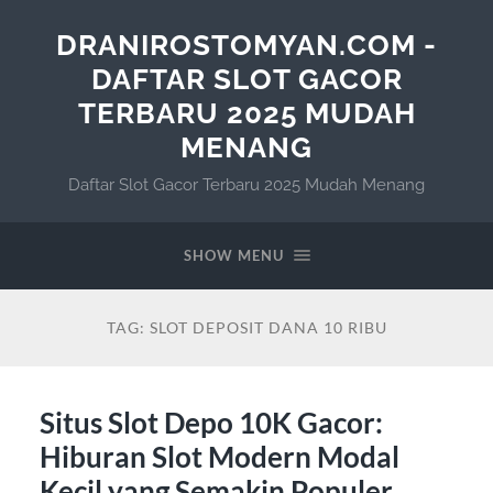
DRANIROSTOMYAN.COM -
DAFTAR SLOT GACOR
TERBARU 2025 MUDAH
MENANG
Daftar Slot Gacor Terbaru 2025 Mudah Menang
SHOW MENU
TAG:
SLOT DEPOSIT DANA 10 RIBU
Situs Slot Depo 10K Gacor:
Hiburan Slot Modern Modal
Kecil yang Semakin Populer