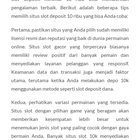
pengalaman terbaik. Berikut adalah beberapa tips
memilih situs slot deposit 10 ribu yang bisa Anda coba:
Pertama, pastikan situs yang Anda pilih sudah memiliki
lisensi resmi dan reputasi yang baik di dunia permainan
online. Situs slot gacor yang terpercaya biasanya
memiliki review positif dari banyak pemain dan
menyediakan layanan pelanggan yang responsif.
Keamanan data dan transaksi juga menjadi faktor
utama, terutama ketika Anda melakukan depo 10k
menggunakan metode seperti slot deposit dana.
Kedua, perhatikan variasi permainan yang tersedia.
Situs slot dengan pilihan game yang beragam akan
memberikan kesempatan lebih besar untuk
menemukan jenis slot yang paling cocok dengan gaya
bermain Anda. Banyak situs slot 10k menyediakan