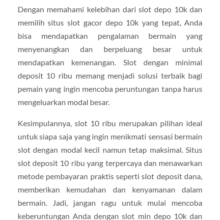
Dengan memahami kelebihan dari slot depo 10k dan
memilih situs slot gacor depo 10k yang tepat, Anda
bisa mendapatkan pengalaman bermain yang
menyenangkan dan berpeluang besar untuk
mendapatkan kemenangan. Slot dengan minimal
deposit 10 ribu memang menjadi solusi terbaik bagi
pemain yang ingin mencoba peruntungan tanpa harus
mengeluarkan modal besar.
Kesimpulannya, slot 10 ribu merupakan pilihan ideal
untuk siapa saja yang ingin menikmati sensasi bermain
slot dengan modal kecil namun tetap maksimal. Situs
slot deposit 10 ribu yang terpercaya dan menawarkan
metode pembayaran praktis seperti slot deposit dana,
memberikan kemudahan dan kenyamanan dalam
bermain. Jadi, jangan ragu untuk mulai mencoba
keberuntungan Anda dengan slot min depo 10k dan