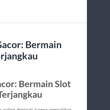
Gacor: Bermain
erjangkau
acor: Bermain Slot
Terjangkau
n paling diminati karena menyajikan