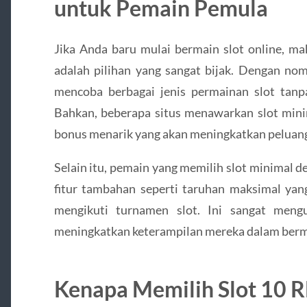
untuk Pemain Pemula
Jika Anda baru mulai bermain slot online, ma
adalah pilihan yang sangat bijak. Dengan nom
mencoba berbagai jenis permainan slot tan
Bahkan, beberapa situs menawarkan slot mini
bonus menarik yang akan meningkatkan peluan
Selain itu, pemain yang memilih slot minimal 
fitur tambahan seperti taruhan maksimal yan
mengikuti turnamen slot. Ini sangat meng
meningkatkan keterampilan mereka dalam berma
Kenapa Memilih Slot 10 