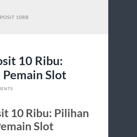
EPOSIT 10RB
sit 10 Ribu:
k Pemain Slot
MENTS
it 10 Ribu: Pilihan
Pemain Slot