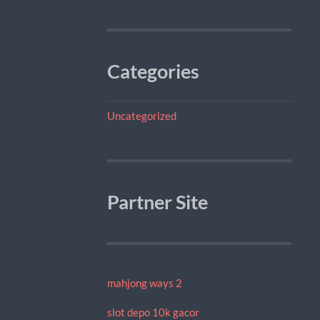
Categories
Uncategorized
Partner Site
mahjong ways 2
slot depo 10k gacor