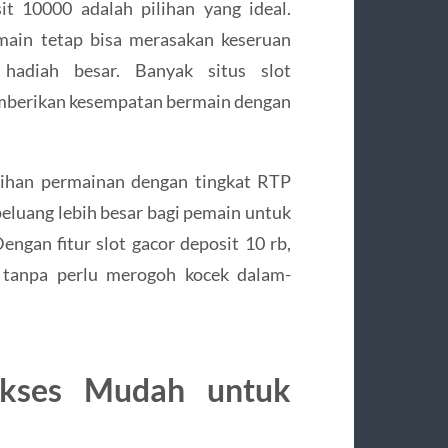
it 10000 adalah pilihan yang ideal.
main tetap bisa merasakan keseruan
adiah besar. Banyak situs slot
emberikan kesempatan bermain dengan
lihan permainan dengan tingkat RTP
 peluang lebih besar bagi pemain untuk
ngan fitur slot gacor deposit 10 rb,
 tanpa perlu merogoh kocek dalam-
kses Mudah untuk