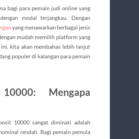
ama bagi para pemain judi online yang
 dengan modal terjangkau. Dengan
ongan
yang menawarkan berbagai jenis
dengan mudah memilih platform yang
ini, kita akan membahas lebih lanjut
sedang populer di kalangan para pemain
 10000: Mengapa
posit 10000 sangat diminati adalah
nominal rendah. Bagi pemain pemula