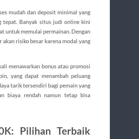
ses mudah dan deposit minimal yang
 tepat. Banyak situs judi online kini
rat untuk memulai permainan. Dengan
ir akan risiko besar karena modal yang
 kali menawarkan bonus atau promosi
 spin, yang dapat menambah peluang
aya tarik tersendiri bagi pemain yang
an biaya rendah namun tetap bisa
0K: Pilihan Terbaik