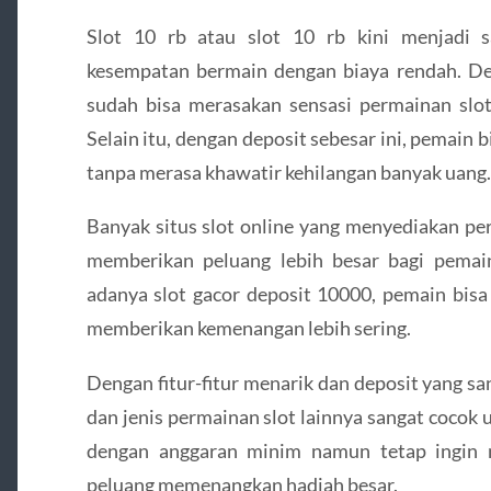
Slot 10 rb atau slot 10 rb kini menjadi 
kesempatan bermain dengan biaya rendah. De
sudah bisa merasakan sensasi permainan sl
Selain itu, dengan deposit sebesar ini, pemain 
tanpa merasa khawatir kehilangan banyak uang.
Banyak situs slot online yang menyediakan pe
memberikan peluang lebih besar bagi pemai
adanya slot gacor deposit 10000, pemain bis
memberikan kemenangan lebih sering.
Dengan fitur-fitur menarik dan deposit yang sa
dan jenis permainan slot lainnya sangat cocok
dengan anggaran minim namun tetap ingin 
peluang memenangkan hadiah besar.