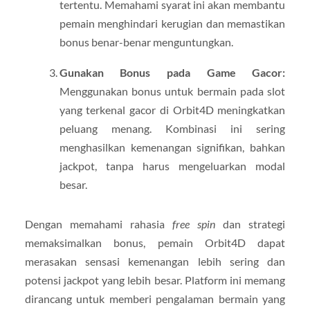
tertentu. Memahami syarat ini akan membantu
pemain menghindari kerugian dan memastikan
bonus benar-benar menguntungkan.
Gunakan Bonus pada Game Gacor:
Menggunakan bonus untuk bermain pada slot
yang terkenal gacor di Orbit4D meningkatkan
peluang menang. Kombinasi ini sering
menghasilkan kemenangan signifikan, bahkan
jackpot, tanpa harus mengeluarkan modal
besar.
Dengan memahami rahasia
free spin
dan strategi
memaksimalkan bonus, pemain Orbit4D dapat
merasakan sensasi kemenangan lebih sering dan
potensi jackpot yang lebih besar. Platform ini memang
dirancang untuk memberi pengalaman bermain yang