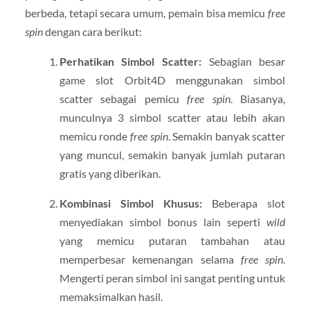
berbeda, tetapi secara umum, pemain bisa memicu
free
spin
dengan cara berikut:
Perhatikan Simbol Scatter:
Sebagian besar
game slot Orbit4D menggunakan simbol
scatter sebagai pemicu
free spin
. Biasanya,
munculnya 3 simbol scatter atau lebih akan
memicu ronde
free spin
. Semakin banyak scatter
yang muncul, semakin banyak jumlah putaran
gratis yang diberikan.
Kombinasi Simbol Khusus:
Beberapa slot
menyediakan simbol bonus lain seperti
wild
yang memicu putaran tambahan atau
memperbesar kemenangan selama
free spin
.
Mengerti peran simbol ini sangat penting untuk
memaksimalkan hasil.