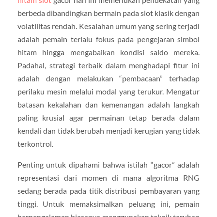
berbeda dibandingkan bermain pada slot klasik dengan
volatilitas rendah. Kesalahan umum yang sering terjadi
adalah pemain terlalu fokus pada pengejaran simbol
hitam hingga mengabaikan kondisi saldo mereka.
Padahal, strategi terbaik dalam menghadapi fitur ini
adalah dengan melakukan “pembacaan” terhadap
perilaku mesin melalui modal yang terukur. Mengatur
batasan kekalahan dan kemenangan adalah langkah
paling krusial agar permainan tetap berada dalam
kendali dan tidak berubah menjadi kerugian yang tidak
terkontrol.
Penting untuk dipahami bahwa istilah “gacor” adalah
representasi dari momen di mana algoritma RNG
sedang berada pada titik distribusi pembayaran yang
tinggi. Untuk memaksimalkan peluang ini, pemain
berpengalaman biasanya menggunakan teknik taruhan