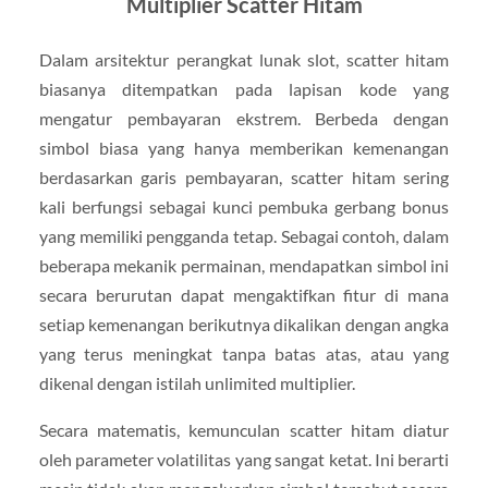
Multiplier Scatter Hitam
Dalam arsitektur perangkat lunak slot, scatter hitam
biasanya ditempatkan pada lapisan kode yang
mengatur pembayaran ekstrem. Berbeda dengan
simbol biasa yang hanya memberikan kemenangan
berdasarkan garis pembayaran, scatter hitam sering
kali berfungsi sebagai kunci pembuka gerbang bonus
yang memiliki pengganda tetap. Sebagai contoh, dalam
beberapa mekanik permainan, mendapatkan simbol ini
secara berurutan dapat mengaktifkan fitur di mana
setiap kemenangan berikutnya dikalikan dengan angka
yang terus meningkat tanpa batas atas, atau yang
dikenal dengan istilah unlimited multiplier.
Secara matematis, kemunculan scatter hitam diatur
oleh parameter volatilitas yang sangat ketat. Ini berarti