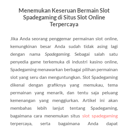
Menemukan Keseruan Bermain Slot
Spadegaming di Situs Slot Online
Terpercaya
Jika Anda seorang penggemar permainan slot online,
kemungkinan besar Anda sudah tidak asing lagi
dengan nama
Spadegaming
. Sebagai salah satu
penyedia game terkemuka di industri kasino online,
Spadegaming menawarkan berbagai pilihan permainan
slot yang seru dan menguntungkan. Slot Spadegaming
dikenal dengan grafiknya yang memukau, tema
permainan yang menarik, dan tentu saja peluang
kemenangan yang menggiurkan. Artikel ini akan
membahas lebih lanjut tentang Spadegaming,
bagaimana cara menemukan situs
slot spadegaming
terpercaya, serta bagaimana Anda dapat