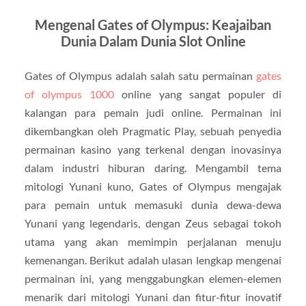
Mengenal
Gates
of
Olympus:
Keajaiban
Dunia
Dalam
Dunia
Slot
Online
Gates
of
Olympus
adalah
salah
satu
permainan
gates
of olympus 1000
online
yang
sangat
populer
di
kalangan
para
pemain
judi
online.
Permainan
ini
dikembangkan
oleh
Pragmatic
Play,
sebuah
penyedia
permainan
kasino
yang
terkenal
dengan
inovasinya
dalam
industri
hiburan
daring.
Mengambil
tema
mitologi
Yunani
kuno,
Gates
of
Olympus
mengajak
para
pemain
untuk
memasuki
dunia
dewa-
dewa
Yunani
yang
legendaris,
dengan
Zeus
sebagai
tokoh
utama
yang
akan
memimpin
perjalanan
menuju
kemenangan.
Berikut
adalah
ulasan
lengkap
mengenai
permainan
ini,
yang
menggabungkan
elemen-
elemen
menarik
dari
mitologi
Yunani
dan
fitur-
fitur
inovatif