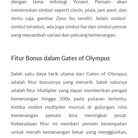
dengan
tema
mitologi
Yunani.
Pemain
akan
menemukan
simbol
seperti
cincin,
piala,
jam
pasir,
dan
tentu
saja,
gambar
Zeus
itu
sendiri.
Selain
simbol-
simbol
tersebut,
ada
juga
simbol
liar
dan
simbol
pencar
yang
menambah
variasi
dan
peluang
kemenangan.
Fitur
Bonus
dalam
Gates
of
Olympus
Salah
satu
daya
tarik
utama
dari
Gates
of
Olympus
adalah
fitur
bonusnya
yang
menarik.
Salah
satunya
adalah
fitur
Multiplier
yang
dapat
memberikan
pengali
kemenangan
hingga
500x
pada
putaran
tertentu.
Ketika
simbol
multiplier
muncul
di
gulungan,
nilai
kemenangan
pemain
bisa
meningkat
pesat.
Keberadaan
fitur
ini
memberi
pemain
kesempatan
untuk
meraih
kemenangan
besar
yang
menggiurkan,