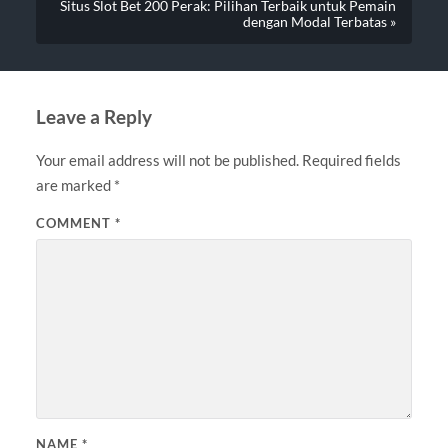
Situs Slot Bet 200 Perak: Pilihan Terbaik untuk Pemain
dengan Modal Terbatas »
Leave a Reply
Your email address will not be published.
Required fields
are marked
*
COMMENT
*
NAME
*