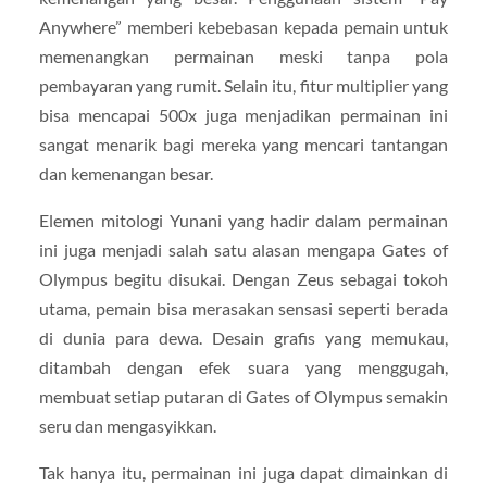
Anywhere”
memberi
kebebasan
kepada
pemain
untuk
memenangkan
permainan
meski
tanpa
pola
pembayaran
yang
rumit.
Selain
itu,
fitur
multiplier
yang
bisa
mencapai
500x
juga
menjadikan
permainan
ini
sangat
menarik
bagi
mereka
yang
mencari
tantangan
dan
kemenangan
besar.
Elemen
mitologi
Yunani
yang
hadir
dalam
permainan
ini
juga
menjadi
salah
satu
alasan
mengapa
Gates
of
Olympus
begitu
disukai.
Dengan
Zeus
sebagai
tokoh
utama,
pemain
bisa
merasakan
sensasi
seperti
berada
di
dunia
para
dewa.
Desain
grafis
yang
memukau,
ditambah
dengan
efek
suara
yang
menggugah,
membuat
setiap
putaran
di
Gates
of
Olympus
semakin
seru
dan
mengasyikkan.
Tak
hanya
itu,
permainan
ini
juga
dapat
dimainkan
di