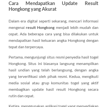
Cara Mendapatkan Update Result
Hongkong yang Akurat
Dalam era digital seperti sekarang, mencari informasi
mengenai
result Hongkong
menjadi lebih mudah dan
cepat. Ada beberapa cara yang bisa dilakukan untuk
mendapatkan hasil keluaran angka Hongkong dengan
tepat dan terpercaya.
Pertama, mengunjungi situs resmi penyedia hasil togel
Hongkong. Situs ini biasanya langsung menampilkan
hasil undian yang telah berlangsung, dengan angka
yang terverifikasi oleh pihak resmi. Kedua, mengikuti
media sosial atau grup komunitas togel yang aktif
membagikan update hasil result Hongkong secara
rutin dan cepat.
Ketiga, menggunakan aplikasi togel yang menyediakan