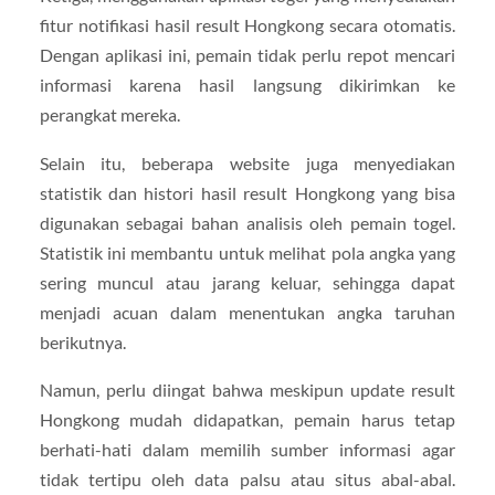
fitur notifikasi hasil result Hongkong secara otomatis.
Dengan aplikasi ini, pemain tidak perlu repot mencari
informasi karena hasil langsung dikirimkan ke
perangkat mereka.
Selain itu, beberapa website juga menyediakan
statistik dan histori hasil result Hongkong yang bisa
digunakan sebagai bahan analisis oleh pemain togel.
Statistik ini membantu untuk melihat pola angka yang
sering muncul atau jarang keluar, sehingga dapat
menjadi acuan dalam menentukan angka taruhan
berikutnya.
Namun, perlu diingat bahwa meskipun update result
Hongkong mudah didapatkan, pemain harus tetap
berhati-hati dalam memilih sumber informasi agar
tidak tertipu oleh data palsu atau situs abal-abal.