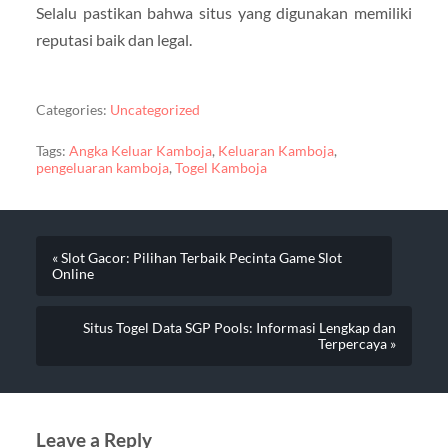
Selalu pastikan bahwa situs yang digunakan memiliki
reputasi baik dan legal.
Categories:
Uncategorized
Tags:
Angka Keluar Kamboja
,
Keluaran Kamboja
,
pengeluaran kamboja
,
Togel Kamboja
« Slot Gacor: Pilihan Terbaik Pecinta Game Slot
Online
Situs Togel Data SGP Pools: Informasi Lengkap dan
Terpercaya »
Leave a Reply