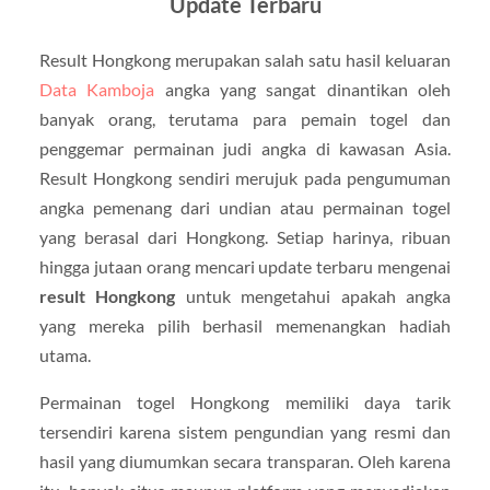
Update Terbaru
Result Hongkong merupakan salah satu hasil keluaran
Data Kamboja
angka yang sangat dinantikan oleh
banyak orang, terutama para pemain togel dan
penggemar permainan judi angka di kawasan Asia.
Result Hongkong sendiri merujuk pada pengumuman
angka pemenang dari undian atau permainan togel
yang berasal dari Hongkong. Setiap harinya, ribuan
hingga jutaan orang mencari update terbaru mengenai
result Hongkong
untuk mengetahui apakah angka
yang mereka pilih berhasil memenangkan hadiah
utama.
Permainan togel Hongkong memiliki daya tarik
tersendiri karena sistem pengundian yang resmi dan
hasil yang diumumkan secara transparan. Oleh karena