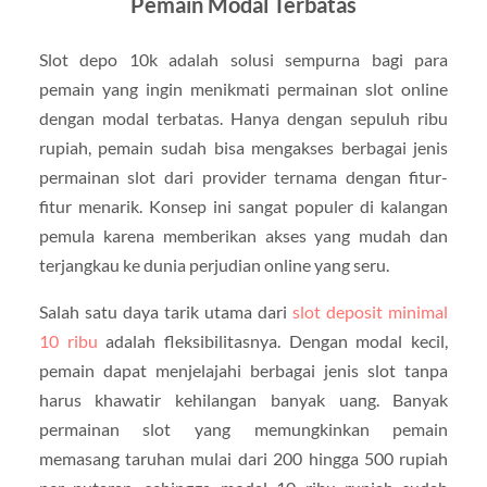
Pemain Modal Terbatas
Slot depo 10k adalah solusi sempurna bagi para
pemain yang ingin menikmati permainan slot online
dengan modal terbatas. Hanya dengan sepuluh ribu
rupiah, pemain sudah bisa mengakses berbagai jenis
permainan slot dari provider ternama dengan fitur-
fitur menarik. Konsep ini sangat populer di kalangan
pemula karena memberikan akses yang mudah dan
terjangkau ke dunia perjudian online yang seru.
Salah satu daya tarik utama dari
slot deposit minimal
10 ribu
adalah fleksibilitasnya. Dengan modal kecil,
pemain dapat menjelajahi berbagai jenis slot tanpa
harus khawatir kehilangan banyak uang. Banyak
permainan slot yang memungkinkan pemain
memasang taruhan mulai dari 200 hingga 500 rupiah