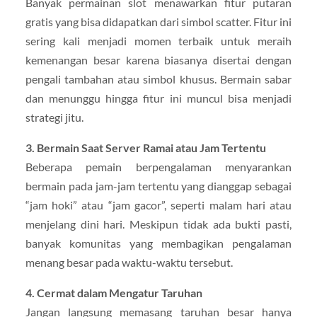
Banyak permainan slot menawarkan fitur putaran
gratis yang bisa didapatkan dari simbol scatter. Fitur ini
sering kali menjadi momen terbaik untuk meraih
kemenangan besar karena biasanya disertai dengan
pengali tambahan atau simbol khusus. Bermain sabar
dan menunggu hingga fitur ini muncul bisa menjadi
strategi jitu.
3. Bermain Saat Server Ramai atau Jam Tertentu
Beberapa pemain berpengalaman menyarankan
bermain pada jam-jam tertentu yang dianggap sebagai
“jam hoki” atau “jam gacor”, seperti malam hari atau
menjelang dini hari. Meskipun tidak ada bukti pasti,
banyak komunitas yang membagikan pengalaman
menang besar pada waktu-waktu tersebut.
4. Cermat dalam Mengatur Taruhan
Jangan langsung memasang taruhan besar hanya