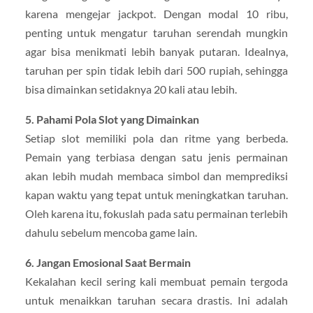
karena mengejar jackpot. Dengan modal 10 ribu,
penting untuk mengatur taruhan serendah mungkin
agar bisa menikmati lebih banyak putaran. Idealnya,
taruhan per spin tidak lebih dari 500 rupiah, sehingga
bisa dimainkan setidaknya 20 kali atau lebih.
5. Pahami Pola Slot yang Dimainkan
Setiap slot memiliki pola dan ritme yang berbeda.
Pemain yang terbiasa dengan satu jenis permainan
akan lebih mudah membaca simbol dan memprediksi
kapan waktu yang tepat untuk meningkatkan taruhan.
Oleh karena itu, fokuslah pada satu permainan terlebih
dahulu sebelum mencoba game lain.
6. Jangan Emosional Saat Bermain
Kekalahan kecil sering kali membuat pemain tergoda
untuk menaikkan taruhan secara drastis. Ini adalah