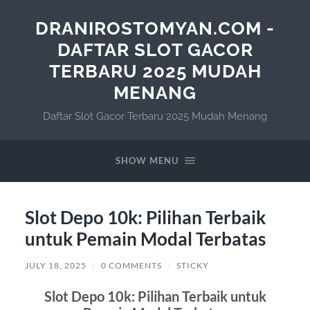
DRANIROSTOMYAN.COM -
DAFTAR SLOT GACOR
TERBARU 2025 MUDAH
MENANG
Daftar Slot Gacor Terbaru 2025 Mudah Menang
SHOW MENU
Slot Depo 10k: Pilihan Terbaik
untuk Pemain Modal Terbatas
JULY 18, 2025
/
0 COMMENTS
/
STICKY
Slot Depo 10k: Pilihan Terbaik untuk