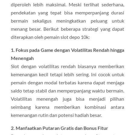
diperoleh lebih maksimal. Meski terlihat sederhana,
pendekatan yang tepat bisa memperpanjang durasi
bermain sekaligus meningkatkan peluang untuk
menang besar. Berikut beberapa strategi yang dapat
diterapkan oleh pemain slot depo 10k:
1. Fokus pada Game dengan Volatilitas Rendah hingga
Menengah
Slot dengan volatilitas rendah biasanya memberikan
kemenangan kecil tetapi lebih sering. Ini cocok untuk
pemain dengan modal terbatas karena dapat menjaga
saldo tetap stabil dan memperpanjang waktu bermain.
Volatilitas menengah juga bisa menjadi pilihan
seimbang karena memberikan kombinasi antara
kemenangan rutin dan potensi hadiah besar.
2. Manfaatkan Putaran Gratis dan Bonus Fitur