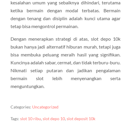
kesalahan umum yang sebaiknya dihindari, terutama
ketika bermain dengan modal terbatas. Bermain
dengan tenang dan disiplin adalah kunci utama agar
tetap bisa mengontrol permainan.
Dengan menerapkan strategi di atas, slot depo 10k
bukan hanya jadi alternatif hiburan murah, tetapi juga
bisa membuka peluang meraih hasil yang signifikan.
Kuncinya adalah sabar, cermat, dan tidak terburu-buru.
Nikmati setiap putaran dan jadikan pengalaman
bermain slot lebih menyenangkan serta
menguntungkan.
Categories:
Uncategorized
Tags:
slot 10 ribu
,
slot depo 10
,
slot deposit 10k