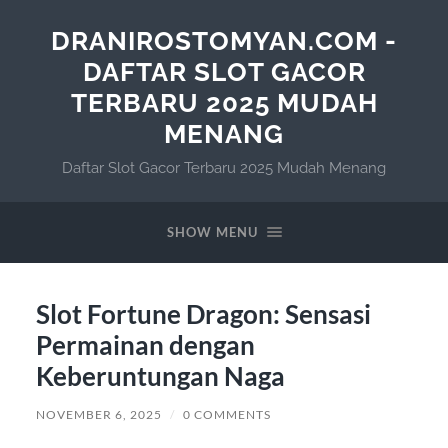
DRANIROSTOMYAN.COM -
DAFTAR SLOT GACOR
TERBARU 2025 MUDAH
MENANG
Daftar Slot Gacor Terbaru 2025 Mudah Menang
SHOW MENU
Slot Fortune Dragon: Sensasi
Permainan dengan
Keberuntungan Naga
NOVEMBER 6, 2025
/
0 COMMENTS