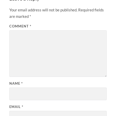
Your email address will not be published.
Required fields
are marked
*
COMMENT
*
NAME
*
EMAIL
*