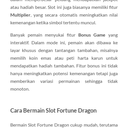
atau hadiah besar. Slot ini juga biasanya memiliki fitur
Multiplier
, yang secara otomatis meningkatkan nilai
kemenangan ketika simbol tertentu muncul.
Banyak pemain menyukai fitur
Bonus Game
yang
interaktif. Dalam mode ini, pemain akan dibawa ke
layar khusus dengan tantangan tambahan, misalnya
memilih koin emas atau peti harta karun untuk
mendapatkan hadiah tambahan. Fitur bonus ini tidak
hanya meningkatkan potensi kemenangan tetapi juga
memberikan variasi permainan sehingga tidak
monoton.
Cara Bermain Slot Fortune Dragon
Bermain Slot Fortune Dragon cukup mudah, terutama