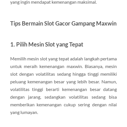
yang ingin mendapat kemenangan maksimal.
Tips Bermain Slot Gacor Gampang Maxwin
1. Pilih Mesin Slot yang Tepat
Memilih mesin slot yang tepat adalah langkah pertama
untuk meraih kemenangan maxwin. Biasanya, mesin
slot dengan volatilitas sedang hingga tinggi memiliki
peluang kemenangan besar yang lebih besar. Namun,
volatilitas tinggi berarti kemenangan besar datang
dengan jarang, sedangkan volatilitas sedang bisa
memberikan kemenangan cukup sering dengan nilai
yang lumayan.