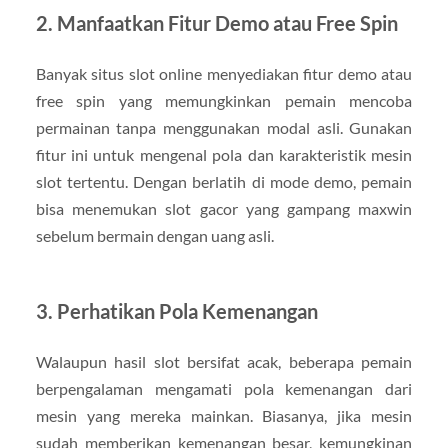
2. Manfaatkan Fitur Demo atau Free Spin
Banyak situs slot online menyediakan fitur demo atau
free spin yang memungkinkan pemain mencoba
permainan tanpa menggunakan modal asli. Gunakan
fitur ini untuk mengenal pola dan karakteristik mesin
slot tertentu. Dengan berlatih di mode demo, pemain
bisa menemukan slot gacor yang gampang maxwin
sebelum bermain dengan uang asli.
3. Perhatikan Pola Kemenangan
Walaupun hasil slot bersifat acak, beberapa pemain
berpengalaman mengamati pola kemenangan dari
mesin yang mereka mainkan. Biasanya, jika mesin
sudah memberikan kemenangan besar, kemungkinan