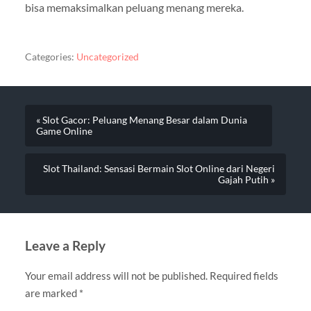
bisa memaksimalkan peluang menang mereka.
Categories:
Uncategorized
« Slot Gacor: Peluang Menang Besar dalam Dunia
Game Online
Slot Thailand: Sensasi Bermain Slot Online dari Negeri
Gajah Putih »
Leave a Reply
Your email address will not be published.
Required fields
are marked
*