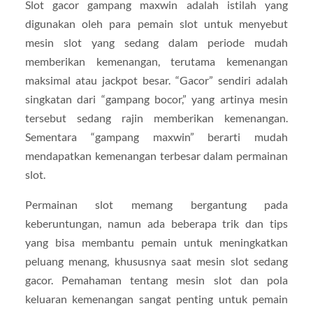
Slot gacor gampang maxwin adalah istilah yang
digunakan oleh para pemain slot untuk menyebut
mesin slot yang sedang dalam periode mudah
memberikan kemenangan, terutama kemenangan
maksimal atau jackpot besar. “Gacor” sendiri adalah
singkatan dari “gampang bocor,” yang artinya mesin
tersebut sedang rajin memberikan kemenangan.
Sementara “gampang maxwin” berarti mudah
mendapatkan kemenangan terbesar dalam permainan
slot.
Permainan slot memang bergantung pada
keberuntungan, namun ada beberapa trik dan tips
yang bisa membantu pemain untuk meningkatkan
peluang menang, khususnya saat mesin slot sedang
gacor. Pemahaman tentang mesin slot dan pola
keluaran kemenangan sangat penting untuk pemain