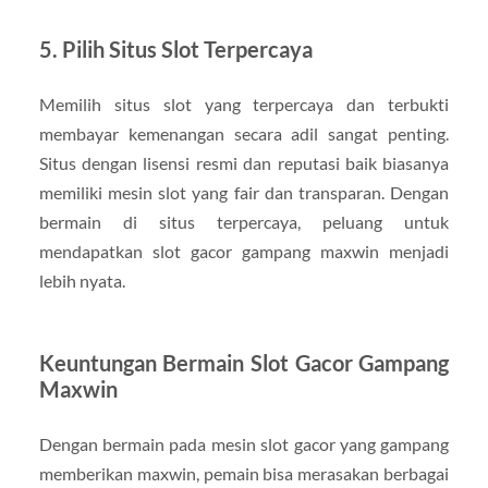
5. Pilih Situs Slot Terpercaya
Memilih situs slot yang terpercaya dan terbukti
membayar kemenangan secara adil sangat penting.
Situs dengan lisensi resmi dan reputasi baik biasanya
memiliki mesin slot yang fair dan transparan. Dengan
bermain di situs terpercaya, peluang untuk
mendapatkan slot gacor gampang maxwin menjadi
lebih nyata.
Keuntungan Bermain Slot Gacor Gampang
Maxwin
Dengan bermain pada mesin slot gacor yang gampang
memberikan maxwin, pemain bisa merasakan berbagai