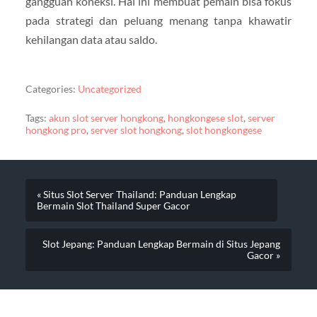
gangguan koneksi. Hal ini membuat pemain bisa fokus
pada strategi dan peluang menang tanpa khawatir
kehilangan data atau saldo.
Categories:
Uncategorized
Tags:
akun slot server hongkong
,
hongkongese slot
,
server
hongkong pro
,
server slot hongkong
,
slot hongkongese
« Situs Slot Server Thailand: Panduan Lengkap
Bermain Slot Thailand Super Gacor
Slot Jepang: Panduan Lengkap Bermain di Situs Jepang
Gacor »