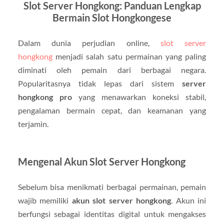
Slot Server Hongkong: Panduan Lengkap
Bermain Slot Hongkongese
Dalam dunia perjudian online,
slot server
hongkong
menjadi salah satu permainan yang paling
diminati oleh pemain dari berbagai negara.
Popularitasnya tidak lepas dari sistem
server
hongkong pro
yang menawarkan koneksi stabil,
pengalaman bermain cepat, dan keamanan yang
terjamin.
Mengenal Akun Slot Server Hongkong
Sebelum bisa menikmati berbagai permainan, pemain
wajib memiliki
akun slot server hongkong
. Akun ini
berfungsi sebagai identitas digital untuk mengakses