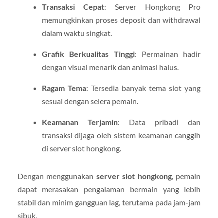
Transaksi Cepat
: Server Hongkong Pro
memungkinkan proses deposit dan withdrawal
dalam waktu singkat.
Grafik Berkualitas Tinggi
: Permainan hadir
dengan visual menarik dan animasi halus.
Ragam Tema
: Tersedia banyak tema slot yang
sesuai dengan selera pemain.
Keamanan Terjamin
: Data pribadi dan
transaksi dijaga oleh sistem keamanan canggih
di server slot hongkong.
Dengan menggunakan
server slot hongkong
, pemain
dapat merasakan pengalaman bermain yang lebih
stabil dan minim gangguan lag, terutama pada jam-jam
sibuk.