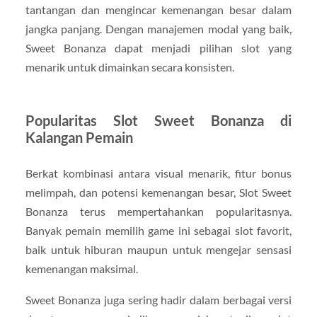
tantangan dan mengincar kemenangan besar dalam
jangka panjang. Dengan manajemen modal yang baik,
Sweet Bonanza dapat menjadi pilihan slot yang
menarik untuk dimainkan secara konsisten.
Popularitas Slot Sweet Bonanza di
Kalangan Pemain
Berkat kombinasi antara visual menarik, fitur bonus
melimpah, dan potensi kemenangan besar, Slot Sweet
Bonanza terus mempertahankan popularitasnya.
Banyak pemain memilih game ini sebagai slot favorit,
baik untuk hiburan maupun untuk mengejar sensasi
kemenangan maksimal.
Sweet Bonanza juga sering hadir dalam berbagai versi