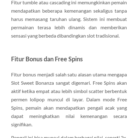
Fitur tumble atau cascading ini memungkinkan pemain
mendapatkan beberapa kemenangan sekaligus tanpa
harus memasang taruhan ulang. Sistem ini membuat
permainan terasa lebih dinamis dan memberikan
sensasi yang berbeda dibandingkan slot tradisional.
Fitur Bonus dan Free Spins
Fitur bonus menjadi salah satu alasan utama mengapa
Slot Sweet Bonanza sangat digemari. Free Spins akan
aktif ketika empat atau lebih simbol scatter berbentuk
permen lolipop muncul di layar. Dalam mode Free
Spins, pemain akan mendapatkan pengali acak yang
dapat meningkatkan nilai kemenangan secara
signifikan.
Pengali ini bisa muncul dalam berbagai nilai, seperti 2x,