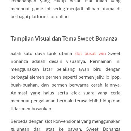
kemenangan yang cukup besar. Hal inilah yang
membuat game ini sering menjadi pilihan utama di
berbagai platform slot online.
Tampilan Visual dan Tema Sweet Bonanza
Salah satu daya tarik utama
slot pusat win
Sweet
Bonanza adalah desain visualnya. Permainan ini
menggunakan latar belakang awan biru dengan
berbagai elemen permen seperti permen jelly, lolipop,
buah-buahan, dan permen berwarna cerah lainnya.
Animasi yang halus serta efek suara yang ceria
membuat pengalaman bermain terasa lebih hidup dan
tidak membosankan.
Berbeda dengan slot konvensional yang menggunakan
gulungan dari atas ke bawah, Sweet Bonanza