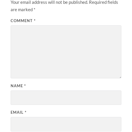
Your email address will not be published.
Required fields
are marked
*
COMMENT
*
NAME
*
EMAIL
*