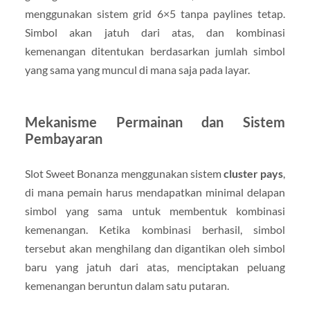
menggunakan sistem grid 6×5 tanpa paylines tetap.
Simbol akan jatuh dari atas, dan kombinasi
kemenangan ditentukan berdasarkan jumlah simbol
yang sama yang muncul di mana saja pada layar.
Mekanisme Permainan dan Sistem
Pembayaran
Slot Sweet Bonanza menggunakan sistem
cluster pays
,
di mana pemain harus mendapatkan minimal delapan
simbol yang sama untuk membentuk kombinasi
kemenangan. Ketika kombinasi berhasil, simbol
tersebut akan menghilang dan digantikan oleh simbol
baru yang jatuh dari atas, menciptakan peluang
kemenangan beruntun dalam satu putaran.