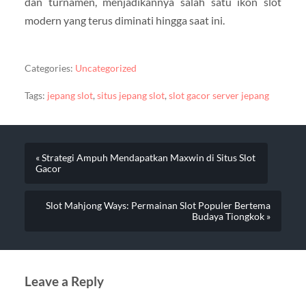
dan turnamen, menjadikannya salah satu ikon slot
modern yang terus diminati hingga saat ini.
Categories:
Uncategorized
Tags:
jepang slot
,
situs jepang slot
,
slot gacor server jepang
« Strategi Ampuh Mendapatkan Maxwin di Situs Slot
Gacor
Slot Mahjong Ways: Permainan Slot Populer Bertema
Budaya Tiongkok »
Leave a Reply